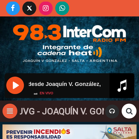
/
En vivo desde Joaquín V. González, Salta
EN VIVO
1 JVG - JOAQUÍN V. GONZÁLEZ - AN